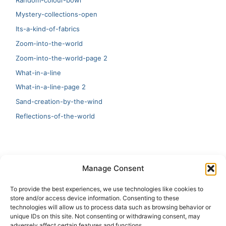
Mystery-collections-open
Its-a-kind-of-fabrics
Zoom-into-the-world
Zoom-into-the-world-page 2
What-in-a-line
What-in-a-line-page 2
Sand-creation-by-the-wind
Reflections-of-the-world
LATEST
Manage Consent
Artificial Intelligence and Human Creativity
To provide the best experiences, we use technologies like cookies to
store and/or access device information. Consenting to these
test 20:19
technologies will allow us to process data such as browsing behavior or
unique IDs on this site. Not consenting or withdrawing consent, may
123
adversely affect certain features and functions.