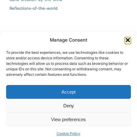
Reflections-of-the-world
LATEST
Manage Consent
Artificial Intelligence and Human Creativity
To provide the best experiences, we use technologies like cookies to
store and/or access device information. Consenting to these
test 20:19
technologies will allow us to process data such as browsing behavior or
unique IDs on this site. Not consenting or withdrawing consent, may
123
adversely affect certain features and functions.
Ai Automation
Accept
Test Ai
Deny
View preferences
Copyright © 2026 ArieBananas Art and AI stories
Cookie Policy