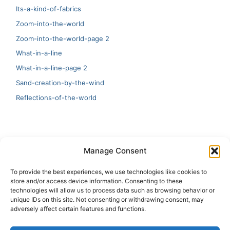
Its-a-kind-of-fabrics
Zoom-into-the-world
Zoom-into-the-world-page 2
What-in-a-line
What-in-a-line-page 2
Sand-creation-by-the-wind
Reflections-of-the-world
LATEST
Manage Consent
Artificial Intelligence and Human Creativity
To provide the best experiences, we use technologies like cookies to
store and/or access device information. Consenting to these
test 20:19
technologies will allow us to process data such as browsing behavior or
unique IDs on this site. Not consenting or withdrawing consent, may
123
adversely affect certain features and functions.
Ai Automation